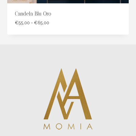
Candela Blu Oro
Fascia
€
55,00
-
€
65,00
di
prezzo:
da
€55,00
a
€65,00