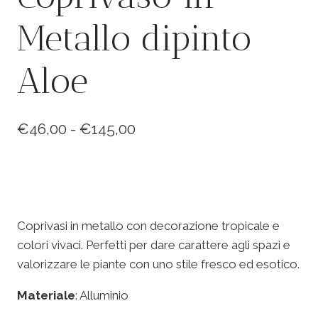
Metallo dipinto
Aloe
Fascia
€
46,00
-
€
145,00
di
prezzo:
da
€46,00
Coprivasi in metallo con decorazione tropicale e
colori vivaci. Perfetti per dare carattere agli spazi e
a
valorizzare le piante con uno stile fresco ed esotico.
€145,00
Materiale
: Alluminio