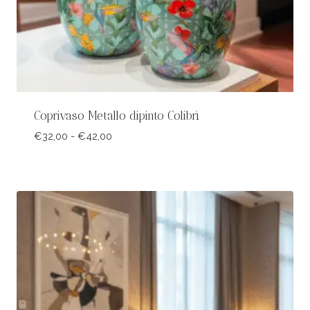
Coprivaso Metallo dipinto Colibrì
Fascia
€
32,00
-
€
42,00
di
prezzo:
da
€32,00
a
€42,00