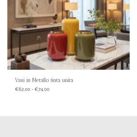
Vasi in Metallo tinta unita
Fascia
€
62,00
-
€
74,00
di
prezzo:
da
€62,00
a
€74,00