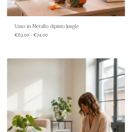
Vaso in Metallo dipinto Jungle
Fascia
€
63,00
-
€
74,00
di
prezzo:
da
€63,00
a
€74,00