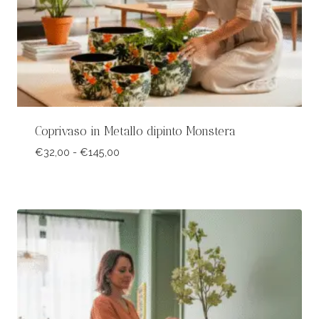
Coprivaso in Metallo dipinto Monstera
Fascia
€
32,00
-
€
145,00
di
prezzo:
da
€32,00
a
€145,00