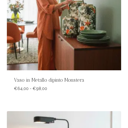
Vaso in Metallo dipinto Monstera
Fascia
€
64,00
-
€
98,00
di
prezzo:
da
€64,00
a
€98,00