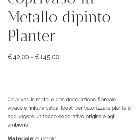
Metallo dipinto
Planter
Fascia
€
42,00
-
€
145,00
di
prezzo:
da
€42,00
Coprivasi in metallo con decorazione floreale
vivace e finitura calda. Ideali per valorizzare piante e
a
aggiungere un tocco decorativo originale agli
€145,00
ambienti.
Materiale
: Alluminio