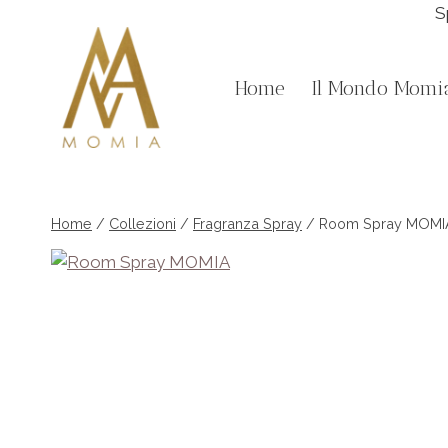
Salta
S
al
contenuto
Home
Il Mondo Momi
Home
/
Collezioni
/
Fragranza Spray
/
Room Spray MOMI