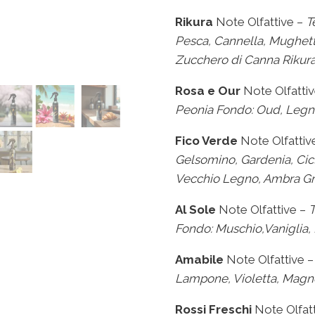
Rikura
Note Olfattive –
T
Pesca, Cannella, Mughett
Zucchero di Canna Rikura
Rosa e Our
Note Olfattiv
Peonia
Fondo: Oud, Legn
Fico Verde
Note Olfattiv
Gelsomino,
Gardenia, Cic
Vecchio Legno,
Ambra Gr
Al Sole
Note Olfattive –
T
Fondo: Muschio,Vaniglia,
Amabile
Note Olfattive 
Lampone, Violetta,
Magn
Rossi Freschi
Note Olfat