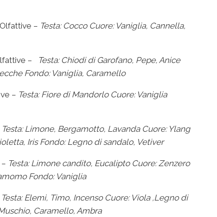
lfattive –
Testa: Cocco
Cuore: Vaniglia, Cannella,
fattive –
Testa: Chiodi di Garofano, Pepe, Anice
secche
Fondo: Vaniglia, Caramello
ive –
Testa: Fiore di Mandorlo
Cuore: Vaniglia
–
Testa: Limone, Bergamotto, Lavanda
Cuore: Ylang
oletta, Iris
Fondo: Legno di sandalo, Vetiver
 –
Testa: Limone candito, Eucalipto
Cuore: Zenzero
damomo
Fondo: Vaniglia
Testa: Elemi, Timo, Incenso
Cuore: Viola ,Legno di
 Muschio, Caramello,
Ambra