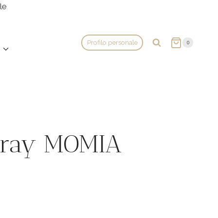
le
Profilo personale
0
ray MOMIA