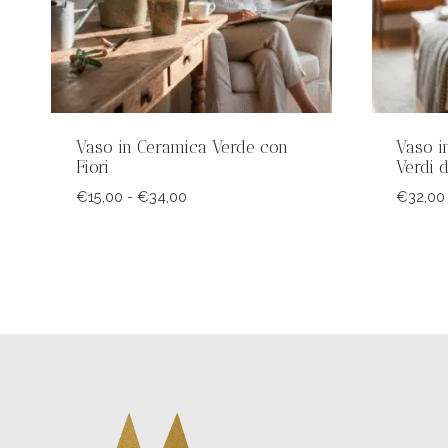
Vaso in Ceramica Verde con
Vaso i
Fiori
Verdi d
Fascia
€
15,00
-
€
34,00
€
32,00
di
prezzo:
da
€15,00
a
€34,00