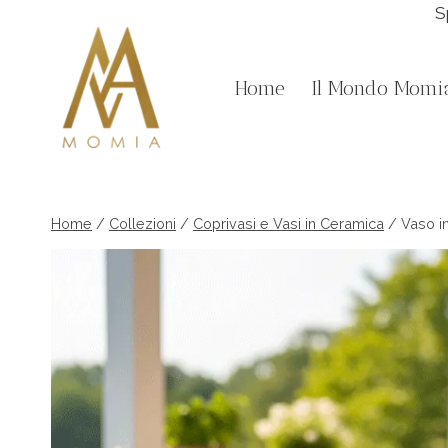
Salta
S
al
contenuto
Home
Il Mondo Momi
Home
/
Collezioni
/
Coprivasi e Vasi in Ceramica
/
Vaso in