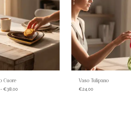
o Cuore
Vaso Tulipano
Fascia
-
€
38,00
€
24,00
di
prezzo:
da
€25,00
a
€38,00