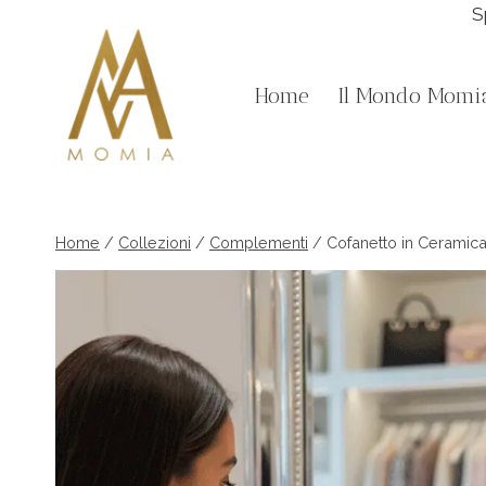
Salta
S
al
contenuto
Home
Il Mondo Momi
Home
/
Collezioni
/
Complementi
/
Cofanetto in Ceramica