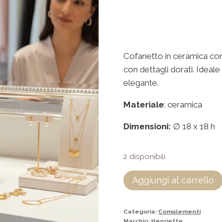
Cofanetto in ceramica co
con dettagli dorati. Ideal
elegante.
Materiale
: ceramica
Dimensioni:
∅ 18 x 18 h
2 disponibili
Aggiungi al carrello
Categoria:
Complementi
Marchio:
Henriette