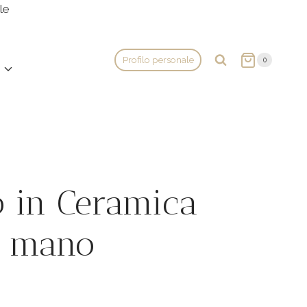
le
Profilo personale
0
o in Ceramica
a mano