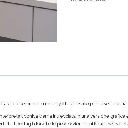
ità della ceramica in un oggetto pensato per essere lasciato 
nterpreta l’iconica trama intrecciata in una versione grafi
cie. I dettagli dorati e le proporzioni equilibrate ne valori