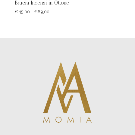
Brucia Incensi in Ottone
Fascia
€
45,00
-
€
69,00
di
prezzo:
da
€45,00
a
€69,00