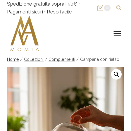
Salta
Spedizione gratuita sopra i 50€ •
0
al
Pagamenti sicuri • Reso facile
contenuto
Home
/
Collezioni
/
Complementi
/
Campana con rialzo