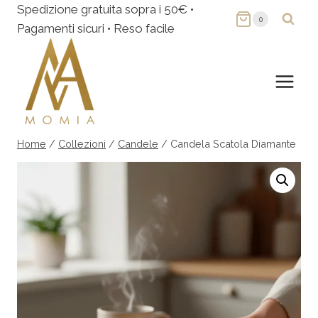
Salta
Spedizione gratuita sopra i 50€ •
0
al
Pagamenti sicuri • Reso facile
contenuto
Home
/
Collezioni
/
Candele
/
Candela Scatola Diamante