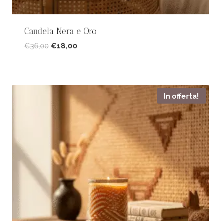
Candela Nera e Oro
Il
Il
€
36,00
€
18,00
prezzo
prezzo
originale
attuale
era:
è:
€36,00.
€18,00.
In offerta!