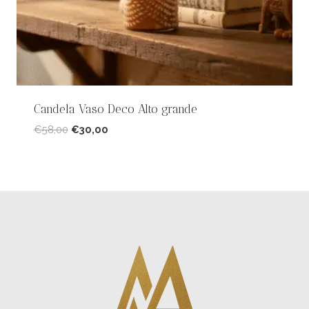
Candela Vaso Deco Alto grande
Il
Il
€
58,00
€
30,00
prezzo
prezzo
originale
attuale
era:
è:
€58,00.
€30,00.