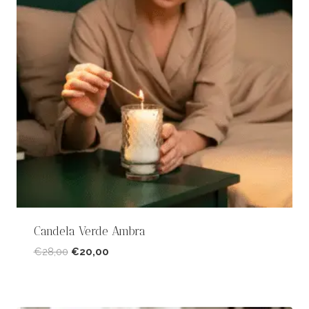
Candela Verde Ambra
Il
Il
€
28,00
€
20,00
prezzo
prezzo
originale
attuale
era:
è: