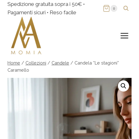
Salta
Spedizione gratuita sopra i 50€ •
0
al
Pagamenti sicuri • Reso facile
contenuto
Home
/
Collezioni
/
Candele
/
Candela “Le stagioni”
Caramello