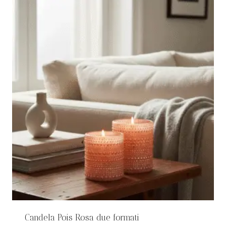
€28,00.
€20,00.
Candela Pois Rosa due formati